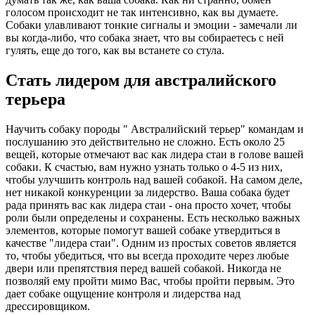
голосом происходит не так интенсивно, как вы думаете.
Собаки улавливают тонкие сигналы и эмоции - замечали ли
вы когда-либо, что собака знает, что вы собираетесь с ней
гулять, еще до того, как вы встанете со стула.
Стать лидером для австралийского
терьера
Научить собаку породы " Австралийский терьер" командам и
послушанию это действительно не сложно. Есть около 25
вещей, которые отмечают вас как лидера стаи в голове вашей
собаки. К счастью, вам нужно узнать только о 4-5 из них,
чтобы улучшить контроль над вашей собакой. На самом деле,
нет никакой конкуренции за лидерство. Ваша собака будет
рада принять вас как лидера стаи - она просто хочет, чтобы
роли были определены и сохранены. Есть несколько важных
элементов, которые помогут вашей собаке утвердиться в
качестве "лидера стаи". Одним из простых советов является
то, чтобы убедиться, что вы всегда проходите через любые
двери или препятствия перед вашей собакой. Никогда не
позволяй ему пройти мимо Вас, чтобы пройти первым. Это
дает собаке ощущение контроля и лидерства над
дрессировщиком.