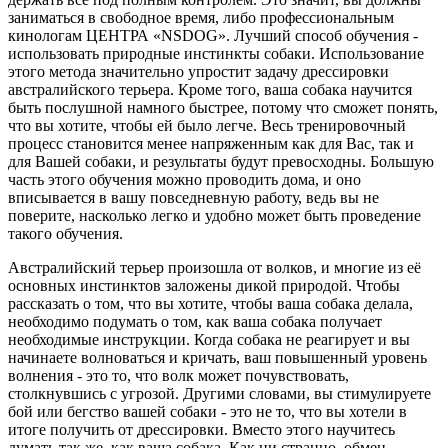
заниматься в свободное время, либо профессиональным
кинологам ЦЕНТРА «NSDOG». Лучший способ обучения -
использовать природные инстинкты собаки. Использование
этого метода значительно упростит задачу дрессировки
австралийского терьера. Кроме того, ваша собака научится
быть послушной намного быстрее, потому что сможет понять,
что вы хотите, чтобы ей было легче. Весь тренировочный
процесс становится менее напряженным как для Вас, так и
для Вашей собаки, и результаты будут превосходны. Большую
часть этого обучения можно проводить дома, и оно
вписывается в вашу повседневную работу, ведь вы не
поверите, насколько легко и удобно может быть проведение
такого обучения.
Австралийский терьер произошла от волков, и многие из её
основных инстинктов заложены дикой природой. Чтобы
рассказать о том, что вы хотите, чтобы ваша собака делала,
необходимо подумать о том, как ваша собака получает
необходимые инструкции. Когда собака не реагирует и вы
начинаете волноваться и кричать, ваш повышенный уровень
волнения - это то, что волк может почувствовать,
столкнувшись с угрозой. Другими словами, вы стимулируете
бой или бегство вашей собаки - это не то, что вы хотели в
итоге получить от дрессировки. Вместо этого научитесь
думать так же, как ваша собака. Как ни странно, обмен