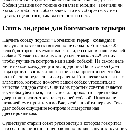
Собаки улавливают тонкие сигналы и эмоции - замечали ли
вы когда-либо, что собака знает, что вы собираетесь с ней
гулять, еще до того, как вы встанете со стула.
Стать лидером для богемского терьера
Научить собаку породы " Богемский терьер" командам и
послушанию это действительно не сложно. Есть около 25
вещей, которые отмечают вас как лидера стаи в голове вашей
собаки. К счастью, вам нужно узнать только о 4-5 из них,
чтобы улучшить контроль над вашей собакой. На самом деле,
нет никакой конкуренции за лидерство. Ваша собака будет
рада принять вас как лидера стаи - она просто хочет, чтобы
роли были определены и сохранены. Есть несколько важных
элементов, которые помогут вашей собаке утвердиться в
качестве "лидера стаи". Одним из простых советов является
то, чтобы убедиться, что вы всегда проходите через любые
двери или препятствия перед вашей собакой. Никогда не
позволяй ему пройти мимо Вас, чтобы пройти первым. Это
дает собаке ощущение контроля и лидерства над
дрессировщиком.
Существует старый совет руководству, в котором говорится,
что если подчиненный неправильно понял вашу инструкцию,