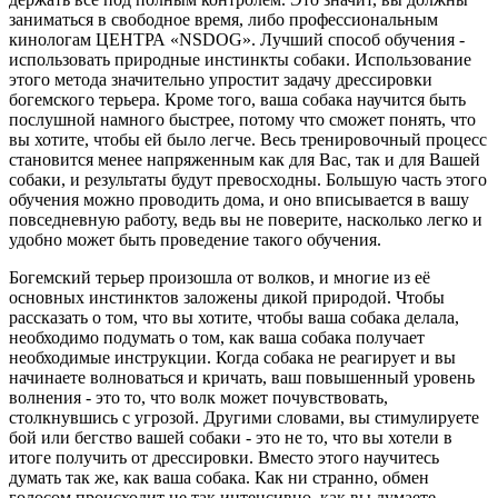
заниматься в свободное время, либо профессиональным
кинологам ЦЕНТРА «NSDOG». Лучший способ обучения -
использовать природные инстинкты собаки. Использование
этого метода значительно упростит задачу дрессировки
богемского терьера. Кроме того, ваша собака научится быть
послушной намного быстрее, потому что сможет понять, что
вы хотите, чтобы ей было легче. Весь тренировочный процесс
становится менее напряженным как для Вас, так и для Вашей
собаки, и результаты будут превосходны. Большую часть этого
обучения можно проводить дома, и оно вписывается в вашу
повседневную работу, ведь вы не поверите, насколько легко и
удобно может быть проведение такого обучения.
Богемский терьер произошла от волков, и многие из её
основных инстинктов заложены дикой природой. Чтобы
рассказать о том, что вы хотите, чтобы ваша собака делала,
необходимо подумать о том, как ваша собака получает
необходимые инструкции. Когда собака не реагирует и вы
начинаете волноваться и кричать, ваш повышенный уровень
волнения - это то, что волк может почувствовать,
столкнувшись с угрозой. Другими словами, вы стимулируете
бой или бегство вашей собаки - это не то, что вы хотели в
итоге получить от дрессировки. Вместо этого научитесь
думать так же, как ваша собака. Как ни странно, обмен
голосом происходит не так интенсивно, как вы думаете.