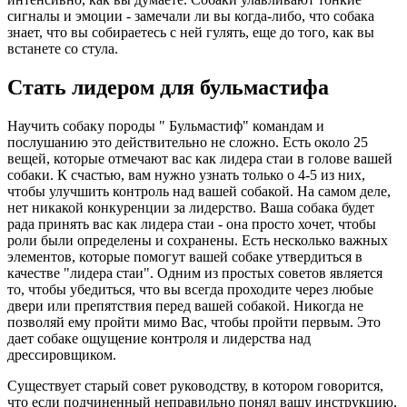
сигналы и эмоции - замечали ли вы когда-либо, что собака
знает, что вы собираетесь с ней гулять, еще до того, как вы
встанете со стула.
Стать лидером для бульмастифа
Научить собаку породы " Бульмастиф" командам и
послушанию это действительно не сложно. Есть около 25
вещей, которые отмечают вас как лидера стаи в голове вашей
собаки. К счастью, вам нужно узнать только о 4-5 из них,
чтобы улучшить контроль над вашей собакой. На самом деле,
нет никакой конкуренции за лидерство. Ваша собака будет
рада принять вас как лидера стаи - она просто хочет, чтобы
роли были определены и сохранены. Есть несколько важных
элементов, которые помогут вашей собаке утвердиться в
качестве "лидера стаи". Одним из простых советов является
то, чтобы убедиться, что вы всегда проходите через любые
двери или препятствия перед вашей собакой. Никогда не
позволяй ему пройти мимо Вас, чтобы пройти первым. Это
дает собаке ощущение контроля и лидерства над
дрессировщиком.
Существует старый совет руководству, в котором говорится,
что если подчиненный неправильно понял вашу инструкцию,