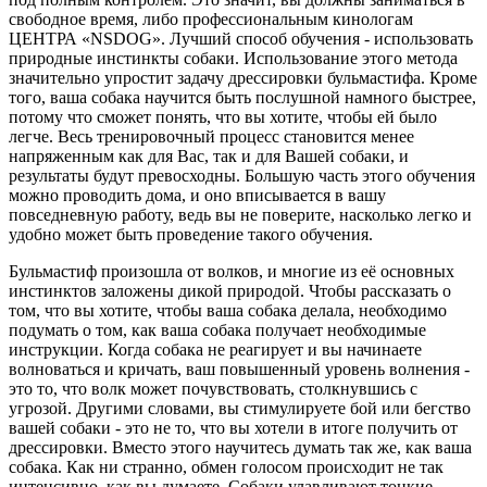
свободное время, либо профессиональным кинологам
ЦЕНТРА «NSDOG». Лучший способ обучения - использовать
природные инстинкты собаки. Использование этого метода
значительно упростит задачу дрессировки бульмастифа. Кроме
того, ваша собака научится быть послушной намного быстрее,
потому что сможет понять, что вы хотите, чтобы ей было
легче. Весь тренировочный процесс становится менее
напряженным как для Вас, так и для Вашей собаки, и
результаты будут превосходны. Большую часть этого обучения
можно проводить дома, и оно вписывается в вашу
повседневную работу, ведь вы не поверите, насколько легко и
удобно может быть проведение такого обучения.
Бульмастиф произошла от волков, и многие из её основных
инстинктов заложены дикой природой. Чтобы рассказать о
том, что вы хотите, чтобы ваша собака делала, необходимо
подумать о том, как ваша собака получает необходимые
инструкции. Когда собака не реагирует и вы начинаете
волноваться и кричать, ваш повышенный уровень волнения -
это то, что волк может почувствовать, столкнувшись с
угрозой. Другими словами, вы стимулируете бой или бегство
вашей собаки - это не то, что вы хотели в итоге получить от
дрессировки. Вместо этого научитесь думать так же, как ваша
собака. Как ни странно, обмен голосом происходит не так
интенсивно, как вы думаете. Собаки улавливают тонкие