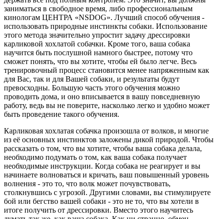
заниматься в свободное время, либо профессиональным
кинологам ЦЕНТРА «NSDOG». Лучший способ обучения -
использовать природные инстинкты собаки. Использование
этого метода значительно упростит задачу дрессировки
карликовой хохлатой собачки. Кроме того, ваша собака
научится быть послушной намного быстрее, потому что
сможет понять, что вы хотите, чтобы ей было легче. Весь
тренировочный процесс становится менее напряженным как
для Вас, так и для Вашей собаки, и результаты будут
превосходны. Большую часть этого обучения можно
проводить дома, и оно вписывается в вашу повседневную
работу, ведь вы не поверите, насколько легко и удобно может
быть проведение такого обучения.
Карликовая хохлатая собачка произошла от волков, и многие
из её основных инстинктов заложены дикой природой. Чтобы
рассказать о том, что вы хотите, чтобы ваша собака делала,
необходимо подумать о том, как ваша собака получает
необходимые инструкции. Когда собака не реагирует и вы
начинаете волноваться и кричать, ваш повышенный уровень
волнения - это то, что волк может почувствовать,
столкнувшись с угрозой. Другими словами, вы стимулируете
бой или бегство вашей собаки - это не то, что вы хотели в
итоге получить от дрессировки. Вместо этого научитесь
думать так же, как ваша собака. Как ни странно, обмен