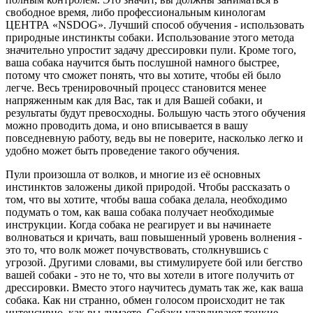
свободное время, либо профессиональным кинологам
ЦЕНТРА «NSDOG». Лучший способ обучения - использовать
природные инстинкты собаки. Использование этого метода
значительно упростит задачу дрессировки пули. Кроме того,
ваша собака научится быть послушной намного быстрее,
потому что сможет понять, что вы хотите, чтобы ей было
легче. Весь тренировочный процесс становится менее
напряженным как для Вас, так и для Вашей собаки, и
результаты будут превосходны. Большую часть этого обучения
можно проводить дома, и оно вписывается в вашу
повседневную работу, ведь вы не поверите, насколько легко и
удобно может быть проведение такого обучения.
Пули произошла от волков, и многие из её основных
инстинктов заложены дикой природой. Чтобы рассказать о
том, что вы хотите, чтобы ваша собака делала, необходимо
подумать о том, как ваша собака получает необходимые
инструкции. Когда собака не реагирует и вы начинаете
волноваться и кричать, ваш повышенный уровень волнения -
это то, что волк может почувствовать, столкнувшись с
угрозой. Другими словами, вы стимулируете бой или бегство
вашей собаки - это не то, что вы хотели в итоге получить от
дрессировки. Вместо этого научитесь думать так же, как ваша
собака. Как ни странно, обмен голосом происходит не так
интенсивно, как вы думаете. Собаки улавливают тонкие