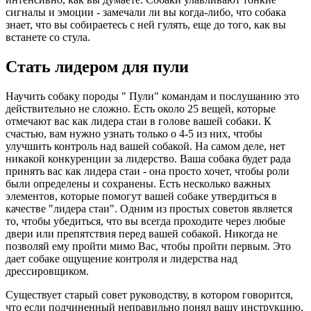
сигналы и эмоции - замечали ли вы когда-либо, что собака
знает, что вы собираетесь с ней гулять, еще до того, как вы
встанете со стула.
Стать лидером для пули
Научить собаку породы " Пули" командам и послушанию это
действительно не сложно. Есть около 25 вещей, которые
отмечают вас как лидера стаи в голове вашей собаки. К
счастью, вам нужно узнать только о 4-5 из них, чтобы
улучшить контроль над вашей собакой. На самом деле, нет
никакой конкуренции за лидерство. Ваша собака будет рада
принять вас как лидера стаи - она просто хочет, чтобы роли
были определены и сохранены. Есть несколько важных
элементов, которые помогут вашей собаке утвердиться в
качестве "лидера стаи". Одним из простых советов является
то, чтобы убедиться, что вы всегда проходите через любые
двери или препятствия перед вашей собакой. Никогда не
позволяй ему пройти мимо Вас, чтобы пройти первым. Это
дает собаке ощущение контроля и лидерства над
дрессировщиком.
Существует старый совет руководству, в котором говорится,
что если подчиненный неправильно понял вашу инструкцию,