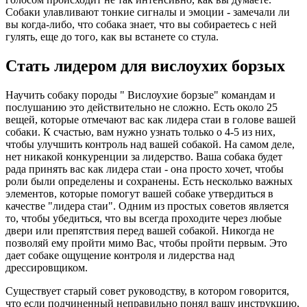
Собаки улавливают тонкие сигналы и эмоции - замечали ли
вы когда-либо, что собака знает, что вы собираетесь с ней
гулять, еще до того, как вы встанете со стула.
Стать лидером для вислоухих борзых
Научить собаку породы " Вислоухие борзые" командам и
послушанию это действительно не сложно. Есть около 25
вещей, которые отмечают вас как лидера стаи в голове вашей
собаки. К счастью, вам нужно узнать только о 4-5 из них,
чтобы улучшить контроль над вашей собакой. На самом деле,
нет никакой конкуренции за лидерство. Ваша собака будет
рада принять вас как лидера стаи - она просто хочет, чтобы
роли были определены и сохранены. Есть несколько важных
элементов, которые помогут вашей собаке утвердиться в
качестве "лидера стаи". Одним из простых советов является
то, чтобы убедиться, что вы всегда проходите через любые
двери или препятствия перед вашей собакой. Никогда не
позволяй ему пройти мимо Вас, чтобы пройти первым. Это
дает собаке ощущение контроля и лидерства над
дрессировщиком.
Существует старый совет руководству, в котором говорится,
что если подчиненный неправильно понял вашу инструкцию,