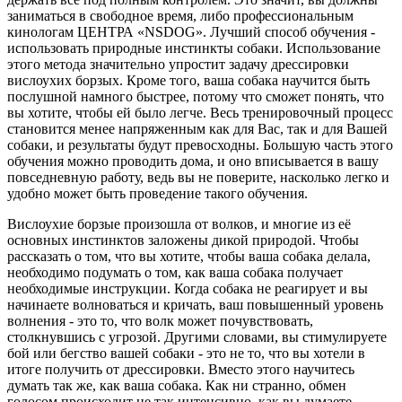
заниматься в свободное время, либо профессиональным
кинологам ЦЕНТРА «NSDOG». Лучший способ обучения -
использовать природные инстинкты собаки. Использование
этого метода значительно упростит задачу дрессировки
вислоухих борзых. Кроме того, ваша собака научится быть
послушной намного быстрее, потому что сможет понять, что
вы хотите, чтобы ей было легче. Весь тренировочный процесс
становится менее напряженным как для Вас, так и для Вашей
собаки, и результаты будут превосходны. Большую часть этого
обучения можно проводить дома, и оно вписывается в вашу
повседневную работу, ведь вы не поверите, насколько легко и
удобно может быть проведение такого обучения.
Вислоухие борзые произошла от волков, и многие из её
основных инстинктов заложены дикой природой. Чтобы
рассказать о том, что вы хотите, чтобы ваша собака делала,
необходимо подумать о том, как ваша собака получает
необходимые инструкции. Когда собака не реагирует и вы
начинаете волноваться и кричать, ваш повышенный уровень
волнения - это то, что волк может почувствовать,
столкнувшись с угрозой. Другими словами, вы стимулируете
бой или бегство вашей собаки - это не то, что вы хотели в
итоге получить от дрессировки. Вместо этого научитесь
думать так же, как ваша собака. Как ни странно, обмен
голосом происходит не так интенсивно, как вы думаете.