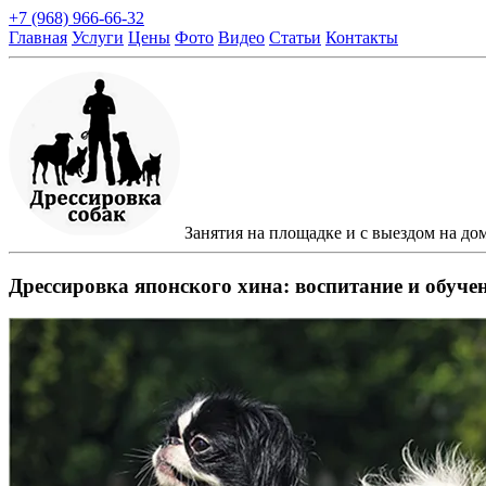
+7 (968) 966-66-32
Главная
Услуги
Цены
Фото
Видео
Статьи
Контакты
Занятия на площадке и с выездом на до
Дрессировка японского хина: воспитание и обуче