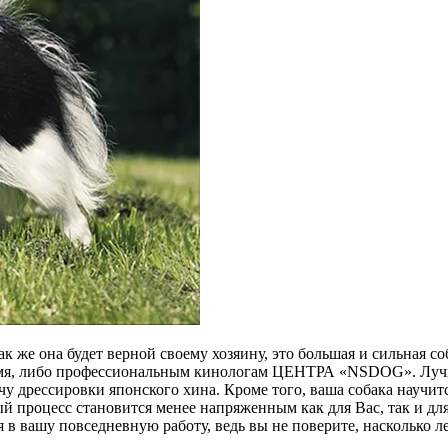
к же она будет верной своему хозяину, это большая и сильная 
время, либо профессиональным кинологам ЦЕНТРА «NSDOG». Луч
ачу дрессировки японского хина. Кроме того, ваша собака научи
ный процесс становится менее напряженным как для Вас, так и д
 в вашу повседневную работу, ведь вы не поверите, насколько л