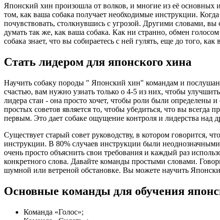
Японский хин произошла от волков, и многие из её основных и
том, как ваша собака получает необходимые инструкции. Когда 
почувствовать, столкнувшись с угрозой. Другими словами, вы с
думать так же, как ваша собака. Как ни странно, обмен голосо
собака знает, что вы собираетесь с ней гулять, еще до того, как 
Стать лидером для японского хина
Научить собаку породы " Японский хин" командам и послушанию
счастью, вам нужно узнать только о 4-5 из них, чтобы улучшить
лидера стаи - она просто хочет, чтобы роли были определены и
простых советов является то, чтобы убедиться, что вы всегда 
первым. Это дает собаке ощущение контроля и лидерства над 
Существует старый совет руководству, в котором говорится, 
инструкции. В 80% случаев инструкции были неоднозначными. 
очень просто объяснить свои требования и каждый раз использов
конкретного слова. Давайте команды простыми словами. Говори
шумной или ветреной обстановке. Вы можете научить Японских
Основные команды для обучения японс
Команда «Голос»;