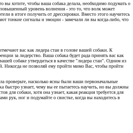
о вы хотите, чтобы ваша собака делала, необходимо подумать о
 повышенный уровень волнения - это то, что волк может
отели в итоге получить от дрессировки. Вместо этого научитесь
ают тонкие сигналы и эмоции - замечали ли вы когда-либо, что
тмечают вас как лидера стаи в голове вашей собаки. К
енции за лидерство. Ваша собака будет рада принять вас как
вашей собаке утвердиться в качестве "лидера стаи". Одним из
ой. Никогда не позволяй ему пройти мимо Вас, чтобы пройти
ала проверьте, насколько ясны были ваши первоначальные
 быстро узнает, чему вы ее пытаетесь научить, но вы должны
ов для собаки, хотя она узнает, какая реакция требуется для
ми рук, ног и подумайте о свистке, когда вы находитесь в