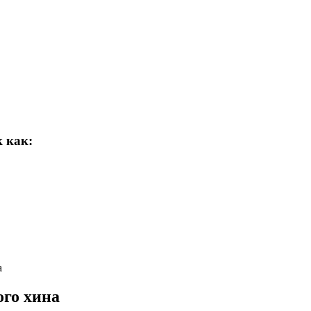
 как:
а
ого хина