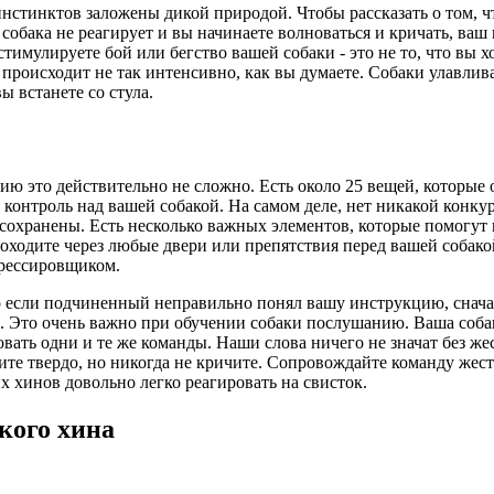
нстинктов заложены дикой природой. Чтобы рассказать о том, чт
собака не реагирует и вы начинаете волноваться и кричать, ваш
тимулируете бой или бегство вашей собаки - это не то, что вы х
м происходит не так интенсивно, как вы думаете. Собаки улавлив
вы встанете со стула.
 это действительно не сложно. Есть около 25 вещей, которые о
 контроль над вашей собакой. На самом деле, нет никакой конкур
 сохранены. Есть несколько важных элементов, которые помогут 
проходите через любые двери или препятствия перед вашей собак
дрессировщиком.
что если подчиненный неправильно понял вашу инструкцию, снач
Это очень важно при обучении собаки послушанию. Ваша собака
ать одни и те же команды. Наши слова ничего не значат без жест
те твердо, но никогда не кричите. Сопровождайте команду жеста
 хинов довольно легко реагировать на свисток.
кого хина