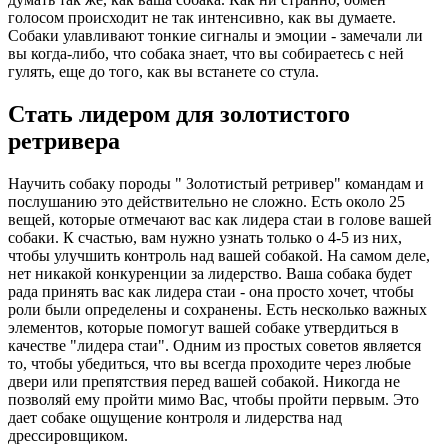
голосом происходит не так интенсивно, как вы думаете.
Собаки улавливают тонкие сигналы и эмоции - замечали ли
вы когда-либо, что собака знает, что вы собираетесь с ней
гулять, еще до того, как вы встанете со стула.
Стать лидером для золотистого
ретривера
Научить собаку породы " Золотистый ретривер" командам и
послушанию это действительно не сложно. Есть около 25
вещей, которые отмечают вас как лидера стаи в голове вашей
собаки. К счастью, вам нужно узнать только о 4-5 из них,
чтобы улучшить контроль над вашей собакой. На самом деле,
нет никакой конкуренции за лидерство. Ваша собака будет
рада принять вас как лидера стаи - она просто хочет, чтобы
роли были определены и сохранены. Есть несколько важных
элементов, которые помогут вашей собаке утвердиться в
качестве "лидера стаи". Одним из простых советов является
то, чтобы убедиться, что вы всегда проходите через любые
двери или препятствия перед вашей собакой. Никогда не
позволяй ему пройти мимо Вас, чтобы пройти первым. Это
дает собаке ощущение контроля и лидерства над
дрессировщиком.