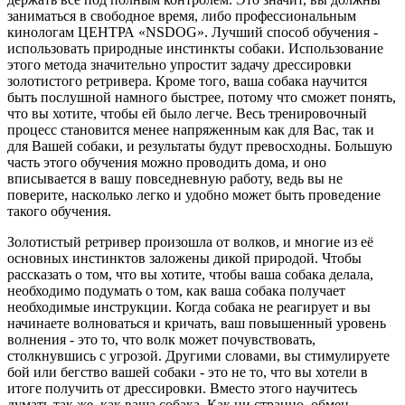
заниматься в свободное время, либо профессиональным
кинологам ЦЕНТРА «NSDOG». Лучший способ обучения -
использовать природные инстинкты собаки. Использование
этого метода значительно упростит задачу дрессировки
золотистого ретривера. Кроме того, ваша собака научится
быть послушной намного быстрее, потому что сможет понять,
что вы хотите, чтобы ей было легче. Весь тренировочный
процесс становится менее напряженным как для Вас, так и
для Вашей собаки, и результаты будут превосходны. Большую
часть этого обучения можно проводить дома, и оно
вписывается в вашу повседневную работу, ведь вы не
поверите, насколько легко и удобно может быть проведение
такого обучения.
Золотистый ретривер произошла от волков, и многие из её
основных инстинктов заложены дикой природой. Чтобы
рассказать о том, что вы хотите, чтобы ваша собака делала,
необходимо подумать о том, как ваша собака получает
необходимые инструкции. Когда собака не реагирует и вы
начинаете волноваться и кричать, ваш повышенный уровень
волнения - это то, что волк может почувствовать,
столкнувшись с угрозой. Другими словами, вы стимулируете
бой или бегство вашей собаки - это не то, что вы хотели в
итоге получить от дрессировки. Вместо этого научитесь
думать так же, как ваша собака. Как ни странно, обмен