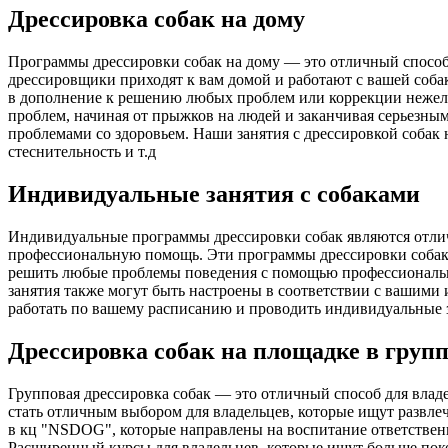
Дрессировка собак на дому
Программы дрессировки собак на дому — это отличный способ
дрессировщики приходят к вам домой и работают с вашей соба
в дополнение к решению любых проблем или коррекции нежел
проблем, начиная от прыжков на людей и заканчивая серьезными
проблемами со здоровьем. Наши занятия с дрессировкой собак 
стеснительность и т.д
Индивидуальные занятия с собаками
Индивидуальные программы дрессировки собак являются отлич
профессиональную помощь. Эти программы дрессировки собак р
решить любые проблемы поведения с помощью профессионально
занятия также могут быть настроены в соответствии с вашими
работать по вашему расписанию и проводить индивидуальные з
Дрессировка собак на площадке в груп
Групповая дрессировка собак — это отличный способ для влад
стать отличным выбором для владельцев, которые ищут развлеч
в кц "NSDOG", которые направлены на воспитание ответственн
Расширенный курсы для владельцев, которые ищут больше покор