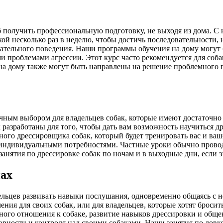
 получить профессиональную подготовку, не выходя из дома. 
кой несколько раз в неделю, чтобы достичь последовательност
ательного поведения. Наши программы обучения на дому могут
 проблемами агрессии. Этот курс часто рекомендуется для собак
на дому также могут быть направлены на решение проблемного по
ным выбором для владельцев собак, которые имеют достаточно 
азработаны для того, чтобы дать вам возможность научиться др
го дрессировщика собак, который будет тренировать вас и ваш
 индивидуальными потребностями. Частные уроки обычно провод
анятия по дрессировке собак по ночам и в выходные дни, если 
пах
ельцев развивать навыки послушания, одновременно общаясь с 
ения для своих собак, или для владельцев, которые хотят броси
ого отношения к собаке, развитие навыков дрессировки и общени
ности и контроля над своими собаками. Наши занятия по ловкос