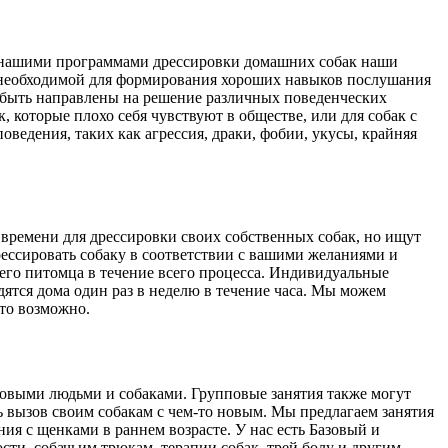
С нашими программами дрессировки домашних собак наши
и, необходимой для формирования хороших навыков послушания
 быть направлены на решение различных поведенческих
, которые плохо себя чувствуют в обществе, или для собак с
ведения, таких как агрессия, драки, фобии, укусы, крайняя
времени для дрессировки своих собственных собак, но ищут
ессировать собаку в соответствии с вашими желаниями и
его питомца в течение всего процесса. Индивидуальные
ятся дома один раз в неделю в течение часа. Мы можем
это возможно.
новыми людьми и собаками. Групповые занятия также могут
ть вызов своим собакам с чем-то новым. Мы предлагаем занятия
я с щенками в раннем возрасте. У нас есть Базовый и
ти, собачьим трюкам, терапии собак, трей болу и другим