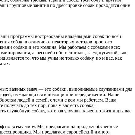
Наши групповые занятия по дрессировке собак проводятся один
наши программы востребованы владельцами собак по всей
ия собак, в отличие от некоторых методов простого
изни собаки и его хозяина. Мы работаем с собаками всех
оминирования, агрессией собственников, лаем, кусачкой, так
вляется то, что мы учим не только собаку, но и вас, как
атах.
самых важных задач — это собаки, выполняемые служанками для
ли людей, нуждающихся в помощи при передвижении. Наши
ностям людей и семей, с теми с кем мы работаем. Ваша
олучать до тех пор, пока у вас есть собака, -
ить служебную собаку, которая улучшит качество жизни для вас
оф по всему миру. Мы предлагаем на продажу обученные
я дрессировщика. Мы предлагаем европейский импорт