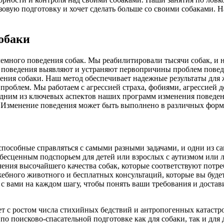
зовую подготовку и хочет сделать больше со своими собаками. 
обаки
много поведения собак. Мы реабилитировали тысячи собак, и 
поведения выявляют и устраняют первопричины проблем поведен
ния собаки. Наш метод обеспечивает надежные результаты для ж
проблем. Мы работаем с агрессией страха, фобиями, агрессией д
ним из ключевых аспектов наших программ изменения поведения я
. Изменение поведения может быть выполнено в различных форм
 способные справляться с самыми разными задачами, и одни из 
ть бесценным подспорьем для детей или взрослых с аутизмом и
ния высочайшего качества собак, которые соответствуют потреб
бного животного и бесплатных консультаций, которые вы будете п
 с вами на каждом шагу, чтобы понять ваши требования и достав
ет с ростом числа стихийных бедствий и антропогенных катастр
 по поисково-спасательной подготовке как для собаки, так и дл