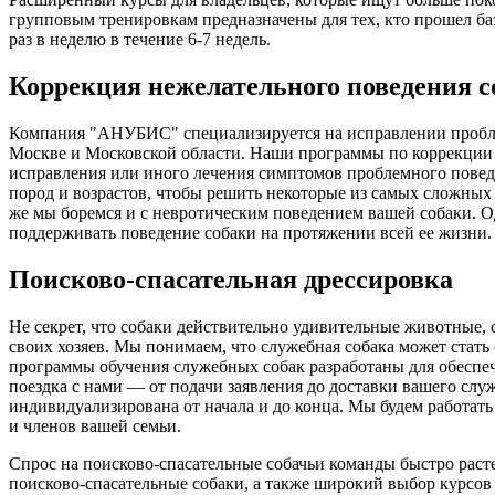
групповым тренировкам предназначены для тех, кто прошел ба
раз в неделю в течение 6-7 недель.
Коррекция нежелательного поведения с
Компания "АНУБИС" специализируется на исправлении пробле
Москве и Московской области. Наши программы по коррекции 
исправления или иного лечения симптомов проблемного поведе
пород и возрастов, чтобы решить некоторые из самых сложных 
же мы боремся и с невротическим поведением вашей собаки. Од
поддерживать поведение собаки на протяжении всей ее жизни
Поисково-спасательная дрессировка
Не секрет, что собаки действительно удивительные животные,
своих хозяев. Мы понимаем, что служебная собака может ста
программы обучения служебных собак разработаны для обеспече
поездка с нами — от подачи заявления до доставки вашего служе
индивидуализирована от начала и до конца. Мы будем работать
и членов вашей семьи.
Спрос на поисково-спасательные собачьи команды быстро раст
поисково-спасательные собаки, а также широкий выбор курсов