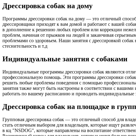
Дрессировка собак на дому
Программы дрессировки собак на дому — это отличный способ
дрессировщики приходят к вам домой и работают с вашей соба
в дополнение к решению любых проблем или коррекции нежел
проблем, начиная от прыжков на людей и заканчивая серьезными
проблемами со здоровьем. Наши занятия с дрессировкой собак 
стеснительность и т.д
Индивидуальные занятия с собаками
Индивидуальные программы дрессировки собак являются отлич
профессиональную помощь. Эти программы дрессировки собак р
решить любые проблемы поведения с помощью профессионально
занятия также могут быть настроены в соответствии с вашими
работать по вашему расписанию и проводить индивидуальные з
Дрессировка собак на площадке в груп
Групповая дрессировка собак — это отличный способ для влад
стать отличным выбором для владельцев, которые ищут развлеч
в кц "NSDOG", которые направлены на воспитание ответственн
Расширенный курсы для владельцев, которые ищут больше покор