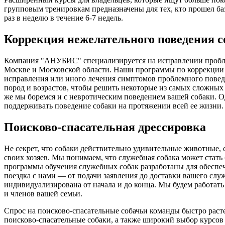
групповым тренировкам предназначены для тех, кто прошел ба
раз в неделю в течение 6-7 недель.
Коррекция нежелательного поведения с
Компания "АНУБИС" специализируется на исправлении пробле
Москве и Московской области. Наши программы по коррекции 
исправления или иного лечения симптомов проблемного поведе
пород и возрастов, чтобы решить некоторые из самых сложных 
же мы боремся и с невротическим поведением вашей собаки. Од
поддерживать поведение собаки на протяжении всей ее жизни
Поисково-спасательная дрессировка
Не секрет, что собаки действительно удивительные животные,
своих хозяев. Мы понимаем, что служебная собака может ста
программы обучения служебных собак разработаны для обеспече
поездка с нами — от подачи заявления до доставки вашего служе
индивидуализирована от начала и до конца. Мы будем работать
и членов вашей семьи.
Спрос на поисково-спасательные собачьи команды быстро раст
поисково-спасательные собаки, а также широкий выбор курсов