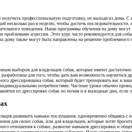
 получить профессиональную подготовку, не выходя из дома. 
кой несколько раз в неделю, чтобы достичь последовательност
ательного поведения. Наши программы обучения на дому могут
 проблемами агрессии. Этот курс часто рекомендуется для собак
на дому также могут быть направлены на решение проблемного по
ным выбором для владельцев собак, которые имеют достаточно 
азработаны для того, чтобы дать вам возможность научиться др
го дрессировщика собак, который будет тренировать вас и ваш
 индивидуальными потребностями. Частные уроки обычно провод
анятия по дрессировке собак по ночам и в выходные дни, если 
пах
ельцев развивать навыки послушания, одновременно общаясь с 
ения для своих собак, или для владельцев, которые хотят броси
ого отношения к собаке, развитие навыков дрессировки и общени
ности и контроля над своими собаками. Наши занятия по ловкос