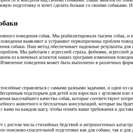
зовую подготовку и хочет сделать больше со своими собаками. 
обаки
много поведения собак. Мы реабилитировали тысячи собак, и 
поведения выявляют и устраняют первопричины проблем поведен
ния собаки. Наш метод обеспечивает надежные результаты для ж
проблем. Мы работаем с агрессией страха, фобиями, агрессией д
ним из ключевых аспектов наших программ изменения поведения я
. Изменение поведения может быть выполнено в различных форм
 способные справляться с самыми разными задачами, и одни из 
ть бесценным подспорьем для детей или взрослых с аутизмом и
ния высочайшего качества собак, которые соответствуют потреб
бного животного и бесплатных консультаций, которые вы будете п
 с вами на каждом шагу, чтобы понять ваши требования и достав
ет с ростом числа стихийных бедствий и антропогенных катастр
 по поисково-спасательной подготовке как для собаки, так и дл