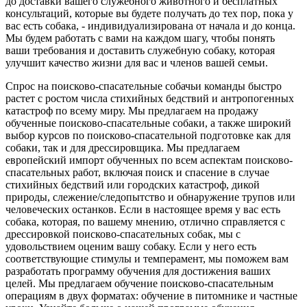
до доставки вашего служебного животного и бесплатных
консультаций, которые вы будете получать до тех пор, пока у
вас есть собака, - индивидуализирована от начала и до конца.
Мы будем работать с вами на каждом шагу, чтобы понять
ваши требования и доставить служебную собаку, которая
улучшит качество жизни для вас и членов вашей семьи.
Спрос на поисково-спасательные собачьи команды быстро
растет с ростом числа стихийных бедствий и антропогенных
катастроф по всему миру. Мы предлагаем на продажу
обученные поисково-спасательные собаки, а также широкий
выбор курсов по поисково-спасательной подготовке как для
собаки, так и для дрессировщика. Мы предлагаем
европейский импорт обученных по всем аспектам поисково-
спасательных работ, включая поиск и спасение в случае
стихийных бедствий или городских катастроф, дикой
природы, слежение/следопытство и обнаружение трупов или
человеческих останков. Если в настоящее время у вас есть
собака, которая, по вашему мнению, отлично справляется с
дрессировкой поисково-спасательных собак, мы с
удовольствием оценим вашу собаку. Если у него есть
соответствующие стимулы и темперамент, мы поможем вам
разработать программу обучения для достижения ваших
целей. Мы предлагаем обучение поисково-спасательным
операциям в двух форматах: обучение в питомнике и частные