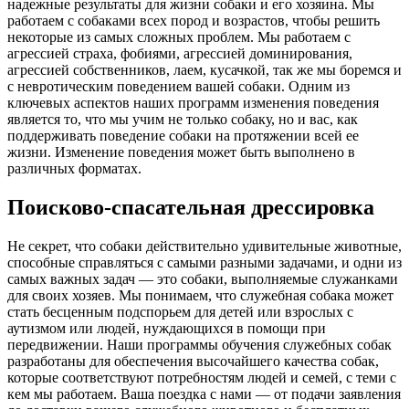
надежные результаты для жизни собаки и его хозяина. Мы
работаем с собаками всех пород и возрастов, чтобы решить
некоторые из самых сложных проблем. Мы работаем с
агрессией страха, фобиями, агрессией доминирования,
агрессией собственников, лаем, кусачкой, так же мы боремся и
с невротическим поведением вашей собаки. Одним из
ключевых аспектов наших программ изменения поведения
является то, что мы учим не только собаку, но и вас, как
поддерживать поведение собаки на протяжении всей ее
жизни. Изменение поведения может быть выполнено в
различных форматах.
Поисково-спасательная дрессировка
Не секрет, что собаки действительно удивительные животные,
способные справляться с самыми разными задачами, и одни из
самых важных задач — это собаки, выполняемые служанками
для своих хозяев. Мы понимаем, что служебная собака может
стать бесценным подспорьем для детей или взрослых с
аутизмом или людей, нуждающихся в помощи при
передвижении. Наши программы обучения служебных собак
разработаны для обеспечения высочайшего качества собак,
которые соответствуют потребностям людей и семей, с теми с
кем мы работаем. Ваша поездка с нами — от подачи заявления