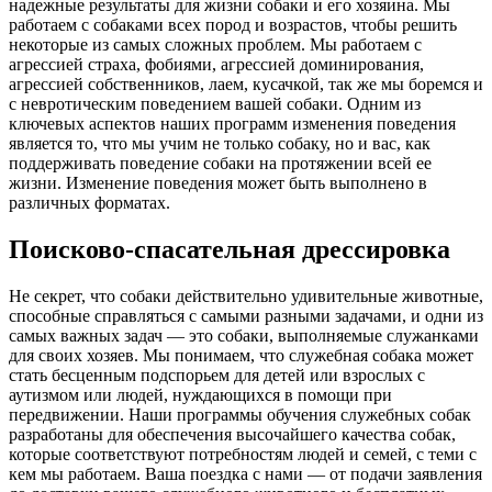
надежные результаты для жизни собаки и его хозяина. Мы
работаем с собаками всех пород и возрастов, чтобы решить
некоторые из самых сложных проблем. Мы работаем с
агрессией страха, фобиями, агрессией доминирования,
агрессией собственников, лаем, кусачкой, так же мы боремся и
с невротическим поведением вашей собаки. Одним из
ключевых аспектов наших программ изменения поведения
является то, что мы учим не только собаку, но и вас, как
поддерживать поведение собаки на протяжении всей ее
жизни. Изменение поведения может быть выполнено в
различных форматах.
Поисково-спасательная дрессировка
Не секрет, что собаки действительно удивительные животные,
способные справляться с самыми разными задачами, и одни из
самых важных задач — это собаки, выполняемые служанками
для своих хозяев. Мы понимаем, что служебная собака может
стать бесценным подспорьем для детей или взрослых с
аутизмом или людей, нуждающихся в помощи при
передвижении. Наши программы обучения служебных собак
разработаны для обеспечения высочайшего качества собак,
которые соответствуют потребностям людей и семей, с теми с
кем мы работаем. Ваша поездка с нами — от подачи заявления