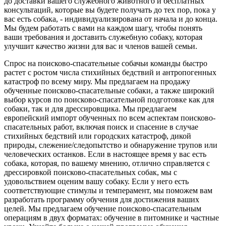
до доставки вашего служебного животного и бесплатных
консультаций, которые вы будете получать до тех пор, пока у
вас есть собака, - индивидуализирована от начала и до конца.
Мы будем работать с вами на каждом шагу, чтобы понять
ваши требования и доставить служебную собаку, которая
улучшит качество жизни для вас и членов вашей семьи.
Спрос на поисково-спасательные собачьи команды быстро
растет с ростом числа стихийных бедствий и антропогенных
катастроф по всему миру. Мы предлагаем на продажу
обученные поисково-спасательные собаки, а также широкий
выбор курсов по поисково-спасательной подготовке как для
собаки, так и для дрессировщика. Мы предлагаем
европейский импорт обученных по всем аспектам поисково-
спасательных работ, включая поиск и спасение в случае
стихийных бедствий или городских катастроф, дикой
природы, слежение/следопытство и обнаружение трупов или
человеческих останков. Если в настоящее время у вас есть
собака, которая, по вашему мнению, отлично справляется с
дрессировкой поисково-спасательных собак, мы с
удовольствием оценим вашу собаку. Если у него есть
соответствующие стимулы и темперамент, мы поможем вам
разработать программу обучения для достижения ваших
целей. Мы предлагаем обучение поисково-спасательным
операциям в двух форматах: обучение в питомнике и частные