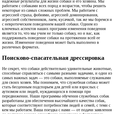
надежные результаты для жизни собаки и его хозяина. Мы
работаем с собаками всех пород и возрастов, чтобы решить
некоторые из самых сложных проблем. Мы работаем с
агрессией страха, фобиями, агрессией доминирования,
агрессией собственников, лаем, кусачкой, так же мы боремся и
с невротическим поведением вашей собаки. Одним из
ключевых аспектов наших программ изменения поведения
является то, что мы учим не только собаку, но и вас, как
поддерживать поведение собаки на протяжении всей ее
жизни. Изменение поведения может быть выполнено в
различных форматах.
Поисково-спасательная дрессировка
Не секрет, что собаки действительно удивительные животные,
способные справляться с самыми разными задачами, и одни из
самых важных задач — это собаки, выполняемые служанками
для своих хозяев. Мы понимаем, что служебная собака может
стать бесценным подспорьем для детей или взрослых с
аутизмом или людей, нуждающихся в помощи при
передвижении. Наши программы обучения служебных собак
разработаны для обеспечения высочайшего качества собак,
которые соответствуют потребностям людей и семей, с теми с
кем мы работаем. Ваша поездка с нами — от подачи заявления