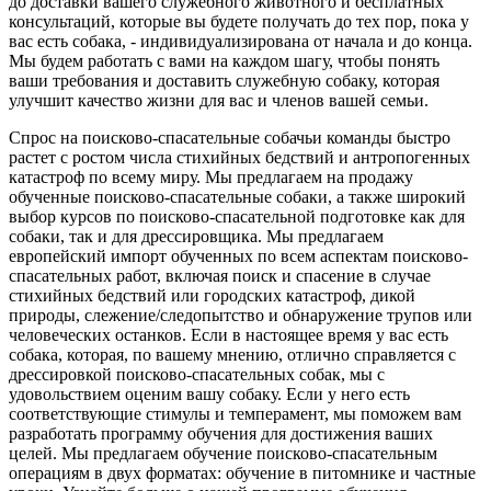
до доставки вашего служебного животного и бесплатных
консультаций, которые вы будете получать до тех пор, пока у
вас есть собака, - индивидуализирована от начала и до конца.
Мы будем работать с вами на каждом шагу, чтобы понять
ваши требования и доставить служебную собаку, которая
улучшит качество жизни для вас и членов вашей семьи.
Спрос на поисково-спасательные собачьи команды быстро
растет с ростом числа стихийных бедствий и антропогенных
катастроф по всему миру. Мы предлагаем на продажу
обученные поисково-спасательные собаки, а также широкий
выбор курсов по поисково-спасательной подготовке как для
собаки, так и для дрессировщика. Мы предлагаем
европейский импорт обученных по всем аспектам поисково-
спасательных работ, включая поиск и спасение в случае
стихийных бедствий или городских катастроф, дикой
природы, слежение/следопытство и обнаружение трупов или
человеческих останков. Если в настоящее время у вас есть
собака, которая, по вашему мнению, отлично справляется с
дрессировкой поисково-спасательных собак, мы с
удовольствием оценим вашу собаку. Если у него есть
соответствующие стимулы и темперамент, мы поможем вам
разработать программу обучения для достижения ваших
целей. Мы предлагаем обучение поисково-спасательным
операциям в двух форматах: обучение в питомнике и частные