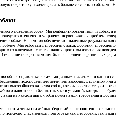
зовую подготовку и хочет сделать больше со своими собаками. 
обаки
много поведения собак. Мы реабилитировали тысячи собак, и 
поведения выявляют и устраняют первопричины проблем поведен
ния собаки. Наш метод обеспечивает надежные результаты для ж
проблем. Мы работаем с агрессией страха, фобиями, агрессией д
ним из ключевых аспектов наших программ изменения поведения я
. Изменение поведения может быть выполнено в различных форм
 способные справляться с самыми разными задачами, и одни из 
ть бесценным подспорьем для детей или взрослых с аутизмом и
ния высочайшего качества собак, которые соответствуют потреб
бного животного и бесплатных консультаций, которые вы будете п
 с вами на каждом шагу, чтобы понять ваши требования и достав
ет с ростом числа стихийных бедствий и антропогенных катастр
 по поисково-спасательной подготовке как для собаки, так и дл