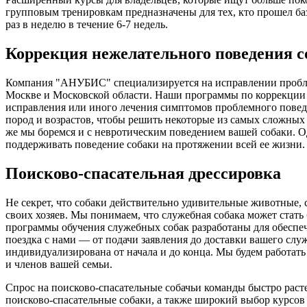
групповым тренировкам предназначены для тех, кто прошел ба
раз в неделю в течение 6-7 недель.
Коррекция нежелательного поведения с
Компания "АНУБИС" специализируется на исправлении пробле
Москве и Московской области. Наши программы по коррекции 
исправления или иного лечения симптомов проблемного поведе
пород и возрастов, чтобы решить некоторые из самых сложных 
же мы боремся и с невротическим поведением вашей собаки. Од
поддерживать поведение собаки на протяжении всей ее жизни
Поисково-спасательная дрессировка
Не секрет, что собаки действительно удивительные животные,
своих хозяев. Мы понимаем, что служебная собака может ста
программы обучения служебных собак разработаны для обеспече
поездка с нами — от подачи заявления до доставки вашего служе
индивидуализирована от начала и до конца. Мы будем работать
и членов вашей семьи.
Спрос на поисково-спасательные собачьи команды быстро раст
поисково-спасательные собаки, а также широкий выбор курсов