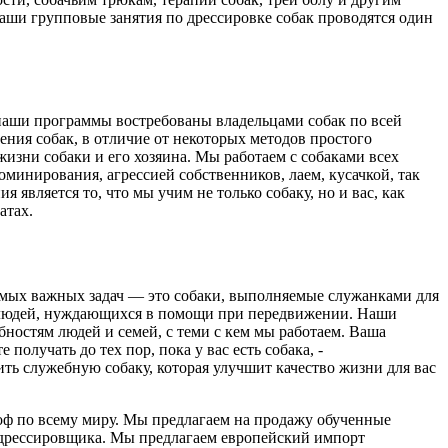
Наши групповые занятия по дрессировке собак проводятся один
наши программы востребованы владельцами собак по всей
ия собак, в отличие от некоторых методов простого
изни собаки и его хозяина. Мы работаем с собаками всех
оминирования, агрессией собственников, лаем, кусачкой, так
вляется то, что мы учим не только собаку, но и вас, как
атах.
самых важных задач — это собаки, выполняемые служанками для
ли людей, нуждающихся в помощи при передвижении. Наши
ностям людей и семей, с теми с кем мы работаем. Ваша
олучать до тех пор, пока у вас есть собака, -
ить служебную собаку, которая улучшит качество жизни для вас
оф по всему миру. Мы предлагаем на продажу обученные
я дрессировщика. Мы предлагаем европейский импорт