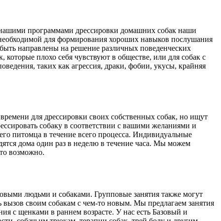
С нашими программами дрессировки домашних собак наши
и, необходимой для формирования хороших навыков послушания
 быть направлены на решение различных поведенческих
, которые плохо себя чувствуют в обществе, или для собак с
ведения, таких как агрессия, драки, фобии, укусы, крайняя
времени для дрессировки своих собственных собак, но ищут
ессировать собаку в соответствии с вашими желаниями и
его питомца в течение всего процесса. Индивидуальные
ятся дома один раз в неделю в течение часа. Мы можем
это возможно.
новыми людьми и собаками. Групповые занятия также могут
ть вызов своим собакам с чем-то новым. Мы предлагаем занятия
я с щенками в раннем возрасте. У нас есть Базовый и
ти, собачьим трюкам, терапии собак, трей болу и другим