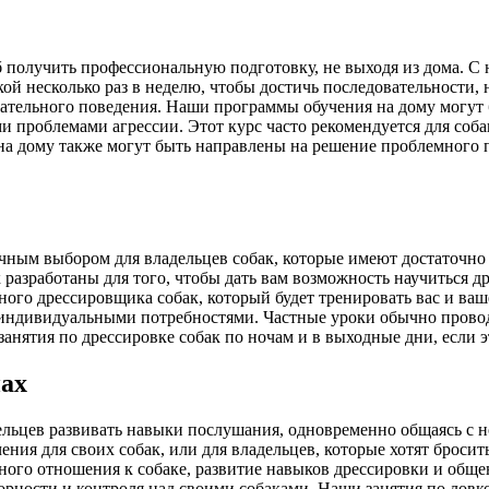
 получить профессиональную подготовку, не выходя из дома. 
кой несколько раз в неделю, чтобы достичь последовательност
ательного поведения. Наши программы обучения на дому могут
 проблемами агрессии. Этот курс часто рекомендуется для собак
на дому также могут быть направлены на решение проблемного по
ным выбором для владельцев собак, которые имеют достаточно 
азработаны для того, чтобы дать вам возможность научиться др
го дрессировщика собак, который будет тренировать вас и ваш
 индивидуальными потребностями. Частные уроки обычно провод
анятия по дрессировке собак по ночам и в выходные дни, если 
пах
ельцев развивать навыки послушания, одновременно общаясь с 
ения для своих собак, или для владельцев, которые хотят броси
ого отношения к собаке, развитие навыков дрессировки и общени
ности и контроля над своими собаками. Наши занятия по ловкос