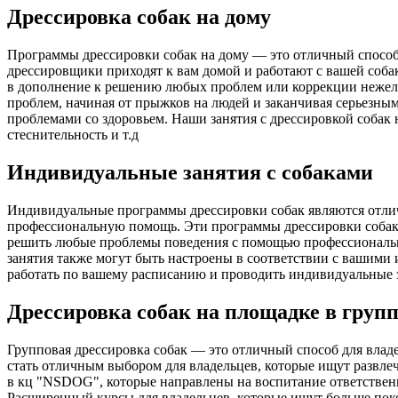
Дрессировка собак на дому
Программы дрессировки собак на дому — это отличный способ
дрессировщики приходят к вам домой и работают с вашей соба
в дополнение к решению любых проблем или коррекции нежел
проблем, начиная от прыжков на людей и заканчивая серьезными
проблемами со здоровьем. Наши занятия с дрессировкой собак 
стеснительность и т.д
Индивидуальные занятия с собаками
Индивидуальные программы дрессировки собак являются отлич
профессиональную помощь. Эти программы дрессировки собак р
решить любые проблемы поведения с помощью профессионально
занятия также могут быть настроены в соответствии с вашими
работать по вашему расписанию и проводить индивидуальные з
Дрессировка собак на площадке в груп
Групповая дрессировка собак — это отличный способ для влад
стать отличным выбором для владельцев, которые ищут развлеч
в кц "NSDOG", которые направлены на воспитание ответственн
Расширенный курсы для владельцев, которые ищут больше покор